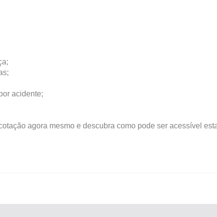
ça;
as;
or acidente;
 cotação agora mesmo e descubra como pode ser acessível est