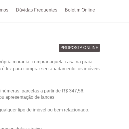
omos
Dúvidas Frequentes
Boletim Online
PROPOSTA ONLINE
ópria moradia, comprar aquela casa na praia
ocê fez para comprar seu apartamento, os imóveis
inúmeras: parcelas a partir de R$ 347,56,
 ou apresentação de lances.
qualquer tipo de imóvel ou bem relacionado,
 algumas
delas abaixo.