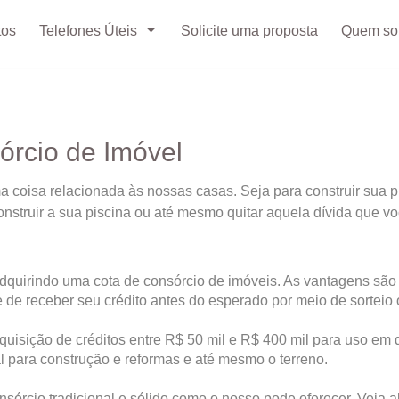
tos
Telefones Úteis
Solicite uma proposta
Quem s
órcio de Imóvel
isa relacionada às nossas casas. Seja para construir sua pr
onstruir a sua piscina ou até mesmo quitar aquela dívida que v
dquirindo uma cota de consórcio de imóveis. As vantagens são 
e de receber seu crédito antes do esperado por meio de sorteio
uisição de créditos entre R$ 50 mil e R$ 400 mil para uso em 
l para construção e reformas e até mesmo o terreno.
sórcio tradicional e sólido como o nosso pode oferecer. Veja